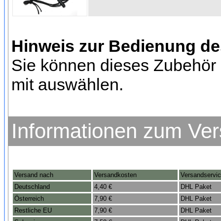
Hinweis zur Bedienung d
Sie können dieses Zubehör 
mit auswählen.
Informationen zum Ve
Versand nach
Versandkosten
Versandservi
Deutschland
4,40 €
DHL Paket
Österreich
7,90 €
DHL Paket
Restliche EU
7,90 €
DHL Paket