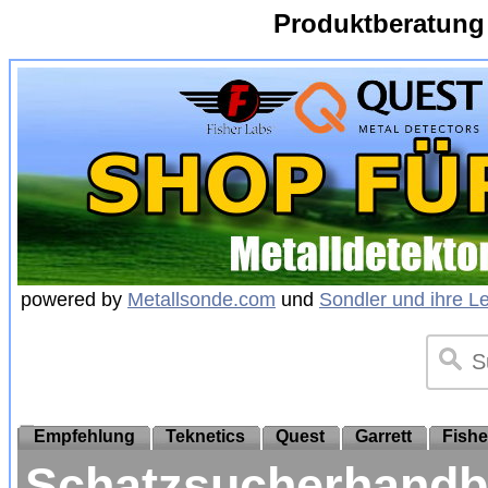
Produktberatung
powered by
Metallsonde.com
und
Sondler und ihre L
Empfehlung
Teknetics
Quest
Garrett
Fishe
Schatzsucherhandbu