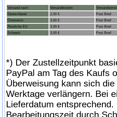
Versand nach
Versandkosten
Versandservi
Deutschland
2,00 €
Post Brief
Österreich
3,00 €
Post Brief
Restliche EU
3,00 €
Post Brief
Schweiz
3,00 €
Post Brief
*) Der Zustellzeitpunkt bas
PayPal am Tag des Kaufs o
Überweisung kann sich die 
Werktage verlängern. Bei e
Lieferdatum entsprechend. 
Bearbeitungszeit durch Sch