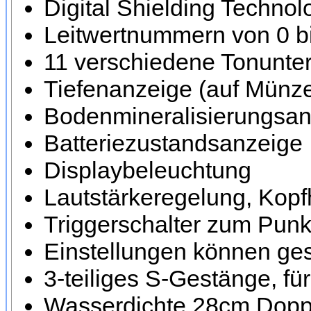
Digital Shielding Techno
Leitwertnummern von 0 bi
11 verschiedene Tonunte
Tiefenanzeige (auf Münze
Bodenmineralisierungsan
Batteriezustandsanzeige
Displaybeleuchtung
Lautstärkeregelung, Kop
Triggerschalter zum Punk
Einstellungen können ge
3-teiliges S-Gestänge, fü
Wasserdichte 28cm Dopp