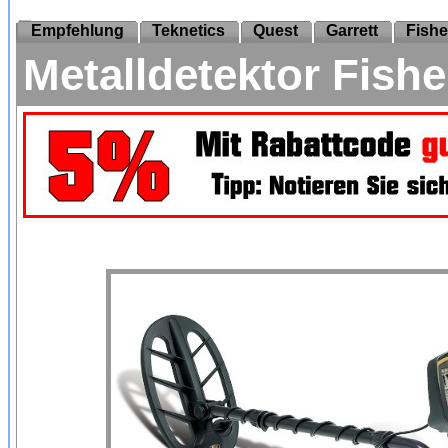
Empfehlung
Teknetics
Quest
Garrett
Fishe
Metalldetektor Fish