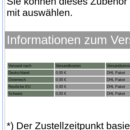
Sie können dieses Zubehör 
mit auswählen.
Informationen zum Ve
Versand nach
Versandkosten
Versandservi
Deutschland
0,00 €
DHL Paket
Österreich
0,00 €
DHL Paket
Restliche EU
0,00 €
DHL Paket
Schweiz
0,00 €
DHL Paket
*) Der Zustellzeitpunkt bas