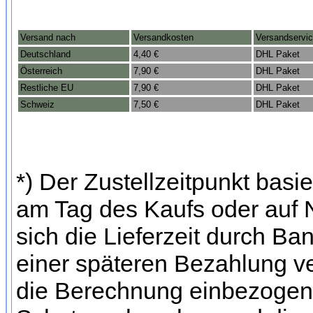
Versand nach
Versandkosten
Versandservi
Deutschland
4,40 €
DHL Paket
Österreich
7,90 €
DHL Paket
Restliche EU
7,90 €
DHL Paket
Schweiz
7,50 €
DHL Paket
*) Der Zustellzeitpunkt bas
am Tag des Kaufs oder auf
sich die Lieferzeit durch Ba
einer späteren Bezahlung ve
die Berechnung einbezogen 