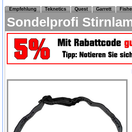
Empfehlung
Teknetics
Quest
Garrett
Fishe
Sondelprofi Stirnla