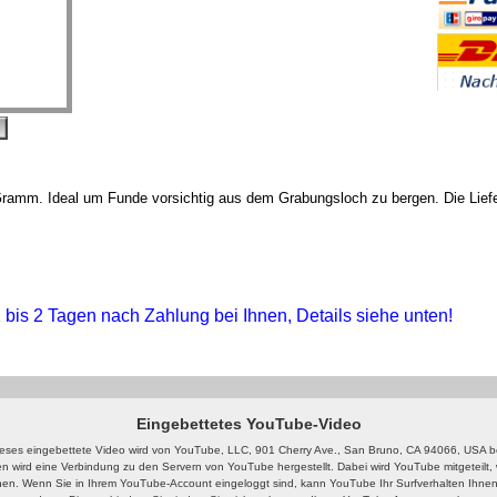
ramm. Ideal um Funde vorsichtig aus dem Grabungsloch zu bergen. Die Lieferu
 1 bis 2 Tagen nach Zahlung bei Ihnen, Details siehe unten!
Eingebettetes YouTube-Video
eses eingebettete Video wird von YouTube, LLC, 901 Cherry Ave., San Bruno, CA 94066, USA ber
n wird eine Verbindung zu den Servern von YouTube hergestellt. Dabei wird YouTube mitgeteilt,
en. Wenn Sie in Ihrem YouTube-Account eingeloggt sind, kann YouTube Ihr Surfverhalten Ihnen