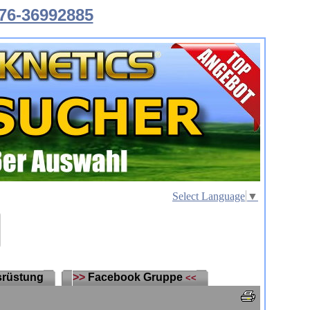
76-36992885
Select Language
▼
rüstung
>>
Facebook Gruppe
<<