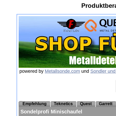
Produktber
powered by
Metallsonde.com
und
Sondler und
Empfehlung
Teknetics
Quest
Garrett
Sondelprofi Minischaufel