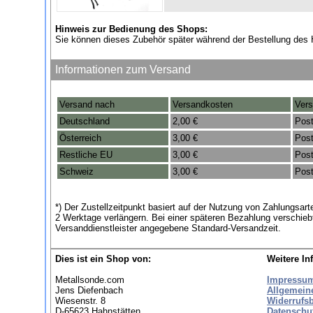
Hinweis zur Bedienung des Shops:
Sie können dieses Zubehör später während der Bestellung des 
Informationen zum Versand
Versand nach
Versandkosten
Vers
Deutschland
2,00 €
Post
Österreich
3,00 €
Post
Restliche EU
3,00 €
Post
Schweiz
3,00 €
Post
*) Der Zustellzeitpunkt basiert auf der Nutzung von Zahlungsa
2 Werktage verlängern. Bei einer späteren Bezahlung verschieb
Versanddienstleister angegebene Standard-Versandzeit.
Dies ist ein Shop von:
Weitere In
Metallsonde.com
Impressu
Jens Diefenbach
Allgemein
Wiesenstr. 8
Widerrufs
D-65623 Hahnstätten
Datenschu