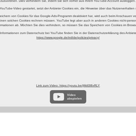
zuzuordnen. Dies verhindern Sie, indem Sie sich vorher aus Ihrem YouTube-Account ausloggen.
 YouTube-Video gestartet, setzt der Anbieter Cookies ein, die Hinweise über das Nutzerverhalten
eichern von Cookies für das Google-Ads-Programm deaktiviert hat, wird auch beim Anschauen v
einen solchen Cookies rechnen müssen. YouTube legt aber auch in anderen Cookies nicht-per
rmationen ab. Möchten Sie dies verhindern, so müssen Sie das Speichern von Cookies im Browse
Informationen zum Datenschutz bei YouTube finden Sie in der Datenschutzerklärung des Anbiete
https://www.google.de/intl/de/policies/privacy/
Link zum Video: https://youtu.be/jWdl3l8xRLY
Video
abspielen