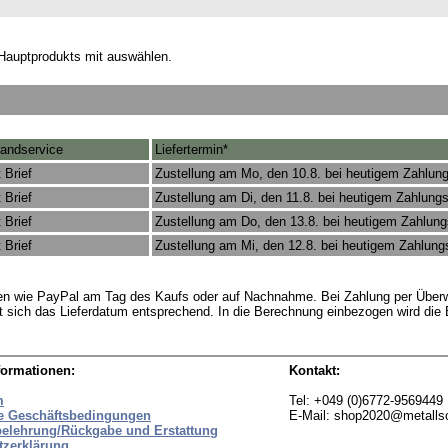
Hauptprodukts mit auswählen.
andservice
Liefertermin*
 Brief
Zustellung am Mo, den 10.8. bei heutigem Zahlun
 Brief
Zustellung am Di, den 11.8. bei heutigem Zahlung
 Brief
Zustellung am Do, den 13.8. bei heutigem Zahlun
 Brief
Zustellung am Mi, den 12.8. bei heutigem Zahlun
rten wie PayPal am Tag des Kaufs oder auf Nachnahme. Bei Zahlung per Überw
t sich das Lieferdatum entsprechend. In die Berechnung einbezogen wird die
formationen:
Kontakt:
m
Tel: +049 (0)6772-9569449
e Geschäftsbedingungen
E-Mail: shop2020@metall
belehrung/Rückgabe und Erstattung
tzerklärung